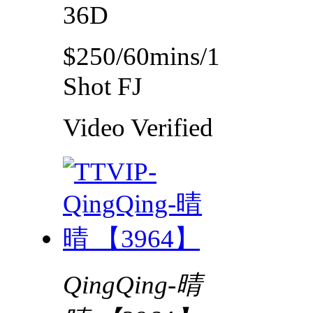
36D
$250/60mins/1
Shot FJ
Video
Verified
QingQing-晴