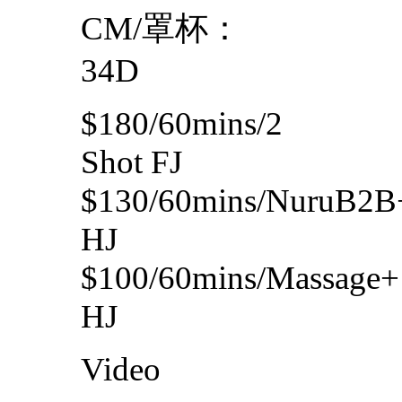
CM/罩杯：
34D
$180/60mins/2
Shot FJ
$130/60mins/NuruB2B
HJ
$100/60mins/Massage+
HJ
Video