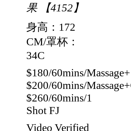
果 【4152】
身高：172
CM/罩杯：
34C
$180/60mins/Massage
$200/60mins/Massage
$260/60mins/1
Shot FJ
Video
Verified