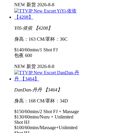
NEW 新货 2026-8-8
YiYi-依依 【4208】
身高：163 CM/罩杯：36C
$140/60mins/1 Shot FJ
包夜 600
NEW 新货 2026-8-8
DanDan-丹丹 【3464】
身高：168 CM/罩杯：34D
$150/60mins/2 Shot FJ + Massage
$130/60mins/Nuru + Unlimited
Shot HJ
$100/60mins/Massage+Unlimited
Shot HJ