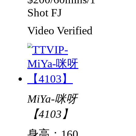
Shot FJ
Video
Verified
MiYa-咪呀
【4103】
身高：160