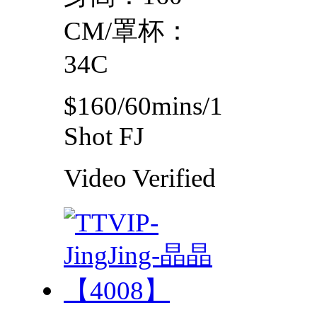
CM/罩杯：
34C
$160/60mins/1
Shot FJ
Video
Verified