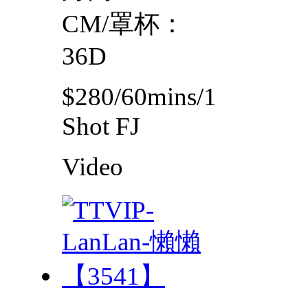
CM/罩杯：
36D
$280/60mins/1
Shot FJ
Video