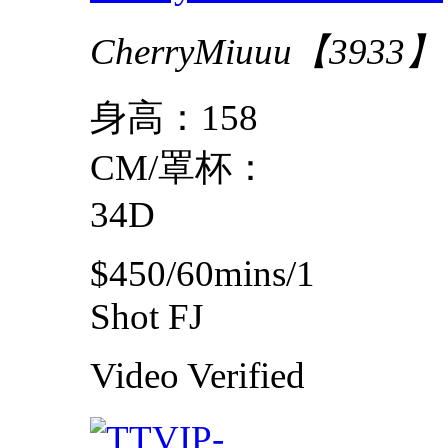
CherryMiuuu【3933】
身高：158
CM/罩杯：
34D
$450/60mins/1
Shot FJ
Video
Verified