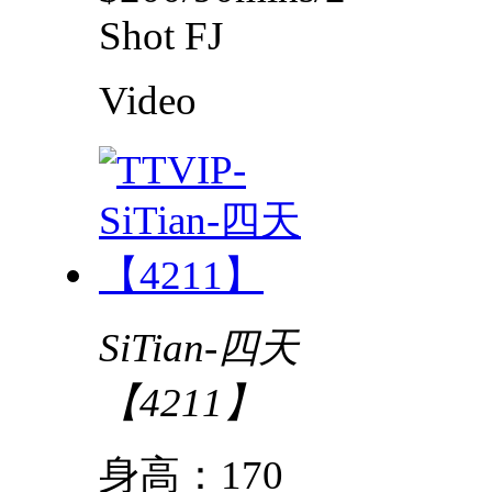
Shot FJ
Video
SiTian-四天
【4211】
身高：170