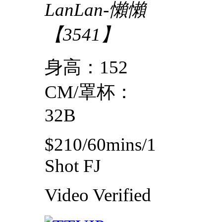
LanLan-懶懶
【3541】
身高：152
CM/罩杯：
32B
$210/60mins/1
Shot FJ
Video
Verified