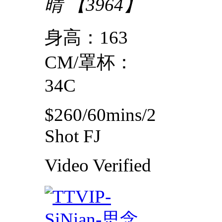
晴 【3964】
身高：163
CM/罩杯：
34C
$260/60mins/2
Shot FJ
Video
Verified