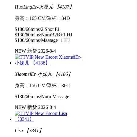
HuoLingEr-火灵儿 【4187】
身高：165 CM/罩杯：34D
$180/60mins/2 Shot FJ
$130/60mins/NuruB2B+1 HJ
$100/60mins/Massage+1 HJ
NEW 新货 2026-8-4
XiaomeiEr-小妹儿 【4186】
身高：156 CM/罩杯：36C
$130/60mins/Nuru Massage
NEW 新货 2026-8-4
Lisa 【3341】