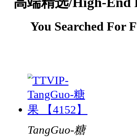
高端精选/High-End F
You Searched For F
TangGuo-糖