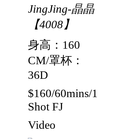
JingJing-晶晶
【4008】
身高：160
CM/罩杯：
36D
$160/60mins/1
Shot FJ
Video