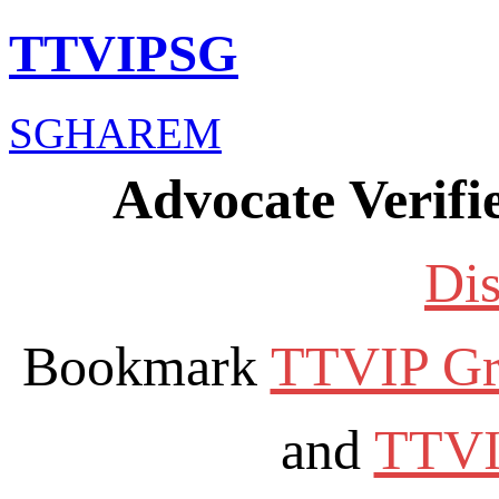
TTVIPSG
SGHAREM
Advocate Verifi
Dis
Bookmark
TTVIP Gr
and
TTVIP