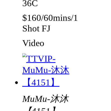
36C
$160/60mins/1
Shot FJ
Video
MuMu-沐沐