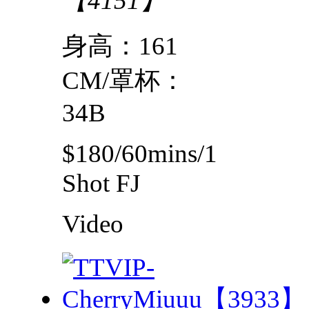
【4151】
身高：161
CM/罩杯：
34B
$180/60mins/1
Shot FJ
Video